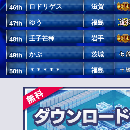
ロドリゲス
滋賀
46th
ゆう
福島
47th
壬子芒種
岩手
48th
かぶ
茨城
49th
＊＊＊＊＊
福島
50th