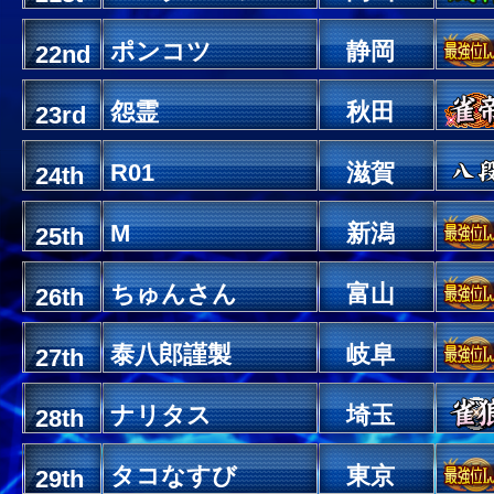
ポンコツ
静岡
22nd
怨霊
秋田
23rd
R01
滋賀
24th
M
新潟
25th
ちゅんさん
富山
26th
泰八郎謹製
岐阜
27th
ナリタス
埼玉
28th
タコなすび
東京
29th