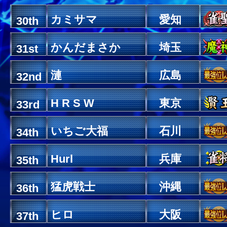
カミサマ
愛知
30th
かんだまさか
埼玉
31st
漣
広島
32nd
H R S W
東京
33rd
いちご大福
石川
34th
Hurl
兵庫
35th
猛虎戦士
沖縄
36th
ヒロ
大阪
37th