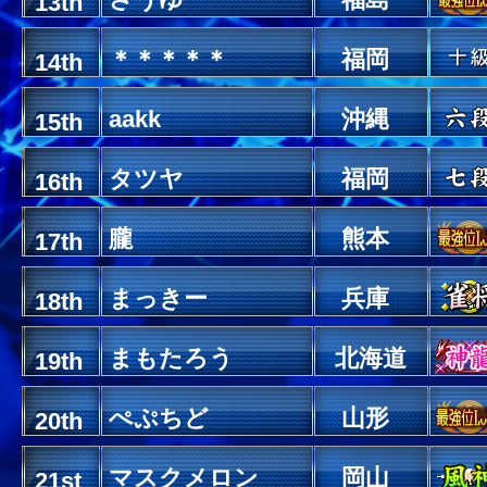
13th
＊＊＊＊＊
福岡
14th
aakk
沖縄
15th
タツヤ
福岡
16th
朧
熊本
17th
まっきー
兵庫
18th
まもたろう
北海道
19th
ぺぷちど
山形
20th
マスクメロン
岡山
21st