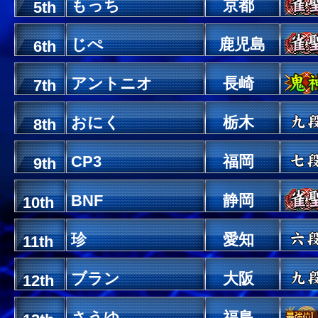
もっち
京都
5th
じぺ
鹿児島
6th
アントニオ
長崎
7th
おにく
栃木
8th
CP3
福岡
9th
BNF
静岡
10th
珍
愛知
11th
ブラン
大阪
12th
さうゆ
福島