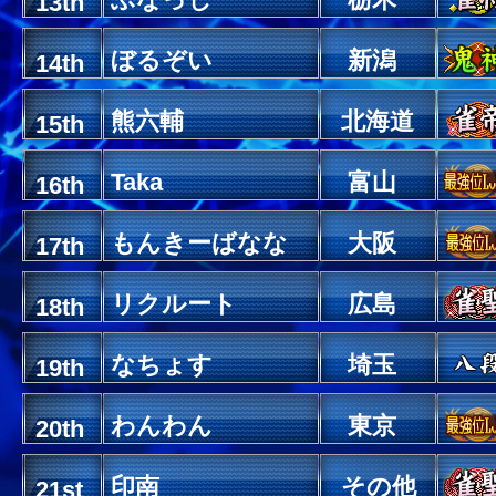
13th
ぼるぞい
新潟
14th
熊六輔
北海道
15th
Taka
富山
16th
もんきーばなな
大阪
17th
リクルート
広島
18th
なちょす
埼玉
19th
わんわん
東京
20th
印南
その他
21st