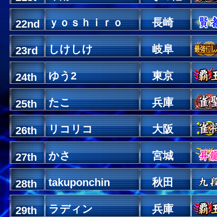
ｙｏｓｈｉｒｏ
長崎
22nd
しけしけ
岐阜
23rd
ゆう2
東京
24th
たこ
兵庫
25th
リコリコ
大阪
26th
かさ
宮城
27th
takuponchin
秋田
28th
ラディン
兵庫
29th