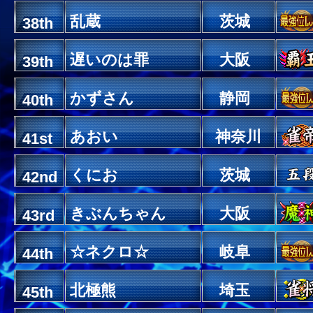
乱蔵
茨城
38th
遅いのは罪
大阪
39th
かずさん
静岡
40th
あおい
神奈川
41st
くにお
茨城
42nd
きぶんちゃん
大阪
43rd
☆ネクロ☆
岐阜
44th
北極熊
埼玉
45th