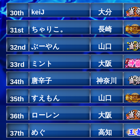
keiJ
大分
30th
ちゃりこ。
長崎
31st
ぶーやん
山口
32nd
ミント
大阪
33rd
唐辛子
神奈川
34th
すえもん
山口
35th
ローレン
大阪
36th
めぐ
高知
37th