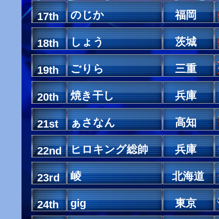
のじか
福岡
17th
しょう
茨城
18th
ごりら
三重
19th
焼き干し
兵庫
20th
ぁさなん
高知
21st
ヒロキング総帥
兵庫
22nd
崚
北海道
23rd
gig
東京
24th