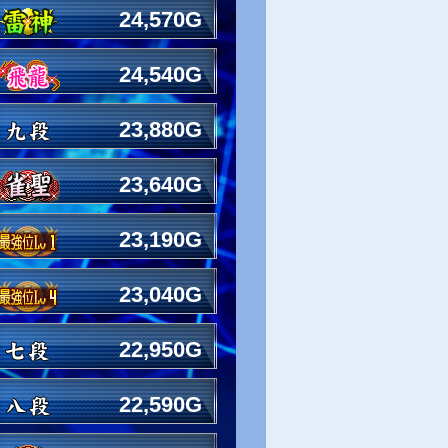
24,570G
24,540G
23,880G
23,640G
23,190G
23,040G
22,950G
22,590G