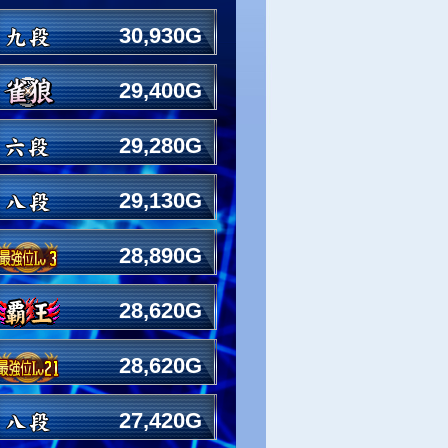
30,930G
29,400G
29,280G
29,130G
28,890G
28,620G
28,620G
27,420G