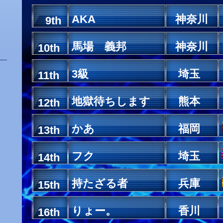
AKA
神奈川
9th
馬場 義邦
神奈川
10th
3級
埼玉
11th
地獄待ちします
熊本
12th
かあ
福岡
13th
フク
埼玉
14th
持たざる者
兵庫
15th
りょー。
香川
16th