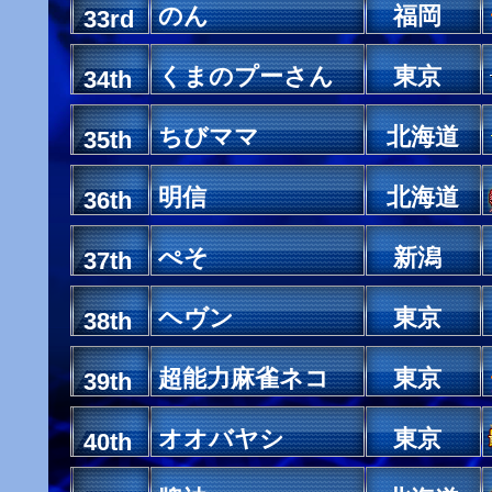
のん
福岡
33rd
くまのプーさん
東京
34th
ちびママ
北海道
35th
明信
北海道
36th
ぺそ
新潟
37th
ヘヴン
東京
38th
超能力麻雀ネコ
東京
39th
オオバヤシ
東京
40th