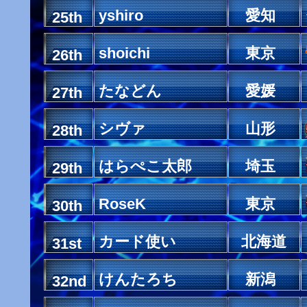
yshiro
愛知
25th
shoichi
東京
26th
たなどん
愛媛
27th
シヴァ
山形
28th
はらぺこ太郎
埼玉
29th
RoseK
東京
30th
カード使い
北海道
31st
けんたろち
新潟
32nd