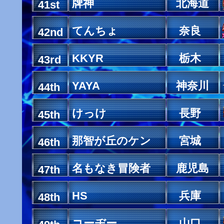
牌神
北海道
41st
てんちょ
奈良
42nd
KKYR
栃木
43rd
YAYA
神奈川
44th
けっけ
長野
45th
那智が丘のケン
宮城
46th
名もなき冒険者
鹿児島
47th
HS
兵庫
48th
コーヂー
山口