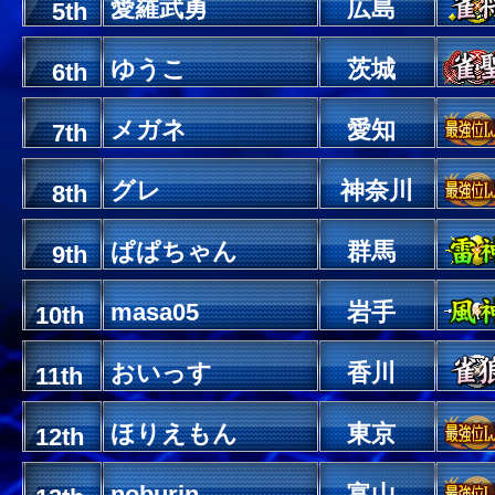
愛羅武勇
広島
5th
ゆうこ
茨城
6th
メガネ
愛知
7th
グレ
神奈川
8th
ぱぱちゃん
群馬
9th
masa05
岩手
10th
おいっす
香川
11th
ほりえもん
東京
12th
noburin
富山