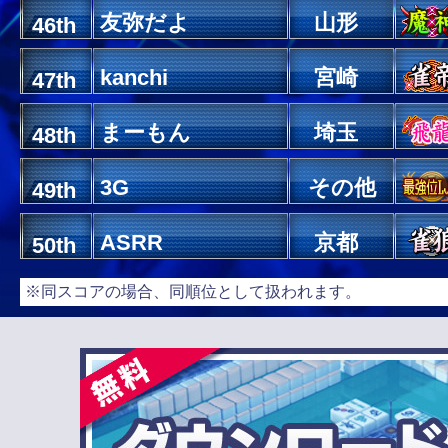
友弥だよ
山形
46th
kanchi
宮崎
47th
まーもん
埼玉
48th
3G
その他
49th
ASRR
京都
50th
※同スコアの場合、同順位として扱われます。