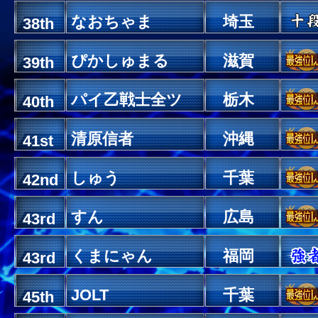
なおちゃま
埼玉
38th
ぴかしゅまる
滋賀
39th
パイ乙戦士全ツ
栃木
40th
清原信者
沖縄
41st
しゅう
千葉
42nd
すん
広島
43rd
くまにゃん
福岡
43rd
JOLT
千葉
45th