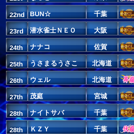
BUN☆
千葉
22nd
潜水雀士ＮＥＯ
大阪
23rd
ナナコ
佐賀
24th
うさまるうさこ
北海道
25th
ウェル
北海道
26th
茂庭
宮城
27th
ナイトサバ
千葉
28th
ＫＺＹ
千葉
28th