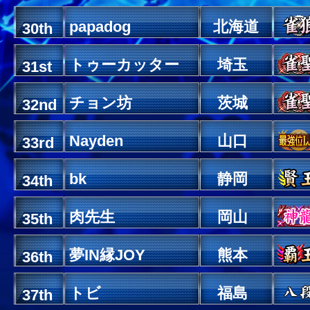
papadog
北海道
30th
トゥーカッター
埼玉
31st
チョン坊
茨城
32nd
Nayden
山口
33rd
bk
静岡
34th
肉先生
岡山
35th
夢IN縁JOY
熊本
36th
トビ
福島
37th