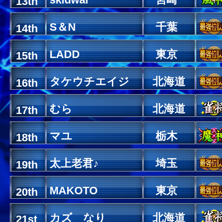
13th
S＆N
千葉
14th
LADD
東京
15th
タケウチエイジ
北海道
16th
むら
北海道
17th
マユ
栃木
18th
太上老君♪
埼玉
19th
MAKOTO
東京
20th
カズ なり
北海道
21st