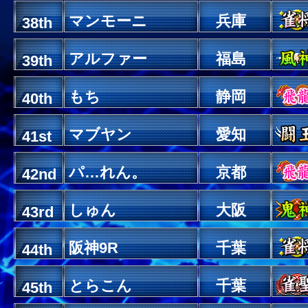
マンモーニ
兵庫
38th
アルファー
福島
39th
もち
静岡
40th
マブヤン
愛知
41st
パ…れん。
京都
42nd
しゅん
大阪
43rd
阪神9R
千葉
44th
とらこん
千葉
45th