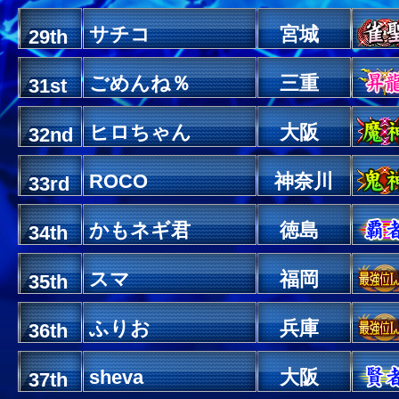
サチコ
宮城
29th
ごめんね％
三重
31st
ヒロちゃん
大阪
32nd
ROCO
神奈川
33rd
かもネギ君
徳島
34th
スマ
福岡
35th
ふりお
兵庫
36th
sheva
大阪
37th