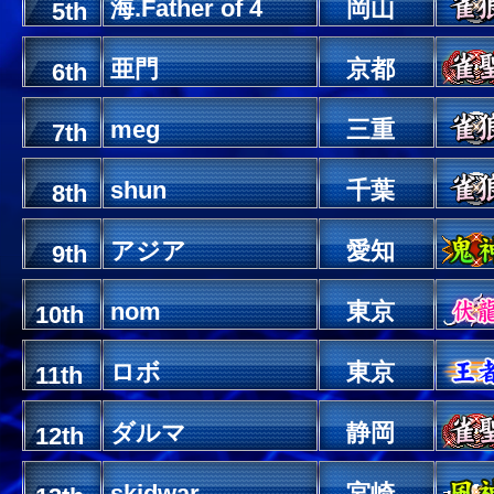
海.Father of 4
岡山
5th
亜門
京都
6th
meg
三重
7th
shun
千葉
8th
アジア
愛知
9th
nom
東京
10th
ロボ
東京
11th
ダルマ
静岡
12th
skidwar
宮崎