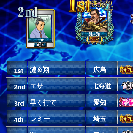
漣＆翔
エサ
漣＆翔
広島
1st
エサ
北海道
2nd
早く打て
愛知
3rd
レミー
埼玉
4th