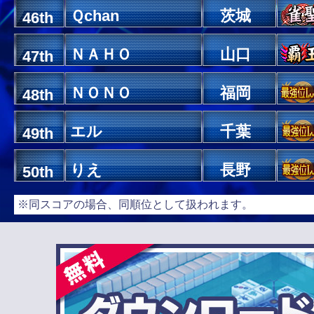
Ｑchan
茨城
46th
ＮＡＨＯ
山口
47th
ＮＯＮＯ
福岡
48th
エル
千葉
49th
りえ
長野
50th
※同スコアの場合、同順位として扱われます。