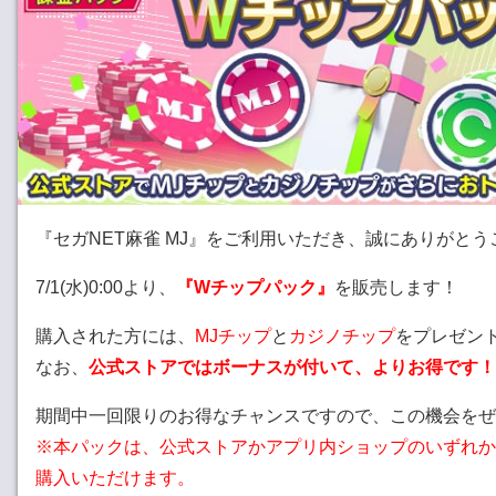
『セガNET麻雀 MJ』をご利用いただき、誠にありがと
7/1(水)0:00より、
『Wチップパック』
を販売します！
購入された方には、
MJチップ
と
カジノチップ
をプレゼン
なお、
公式ストアではボーナスが付いて、よりお得です！
期間中一回限りのお得なチャンスですので、この機会をぜ
※本パックは、公式ストアかアプリ内ショップのいずれか
購入いただけます。