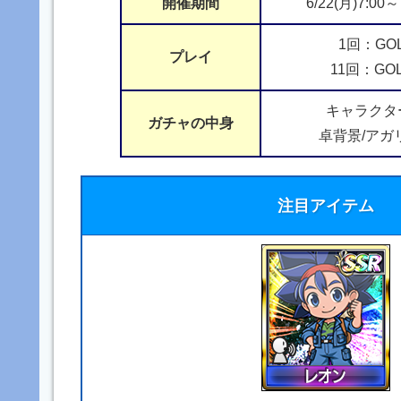
開催期間
6/22(月)7:00～
1回：GOL
プレイ
11回：GOL
キャラクター
ガチャの中身
卓背景/アガ
注目アイテム