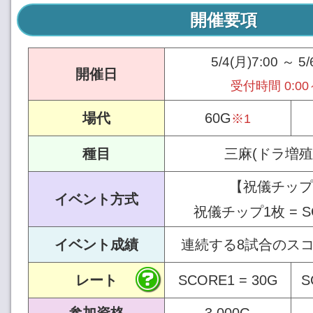
開催要項
5/4(月)7:00 ～ 5/
開催日
受付時間 0:00～
場代
60G
※1
種目
三麻(ドラ増殖
【祝儀チップ
イベント方式
祝儀チップ1枚 = SC
イベント成績
連続する8試合のスコ
レート
SCORE1 = 30G
S