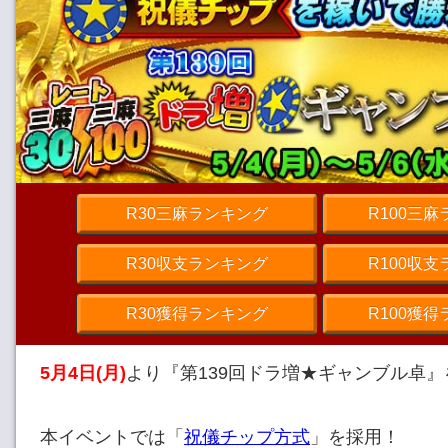
R30三麻ランキング
R100三
R30収支ランキング
R100収
R30獲得ランキング
R100獲
5月4日(月)
より『第139回ドラ増★ギャンブル卓
本イベントでは「
祝儀チップ方式
」を採用！