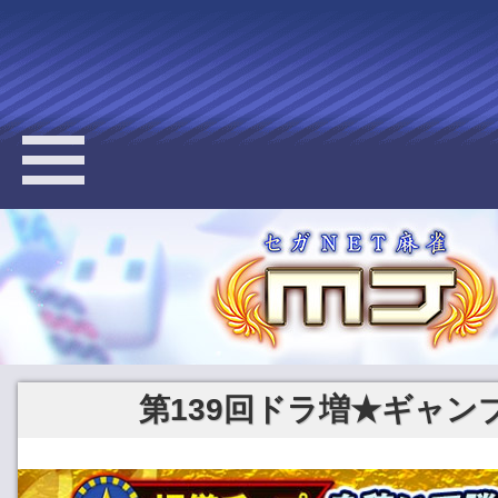
第139回ドラ増★ギャン