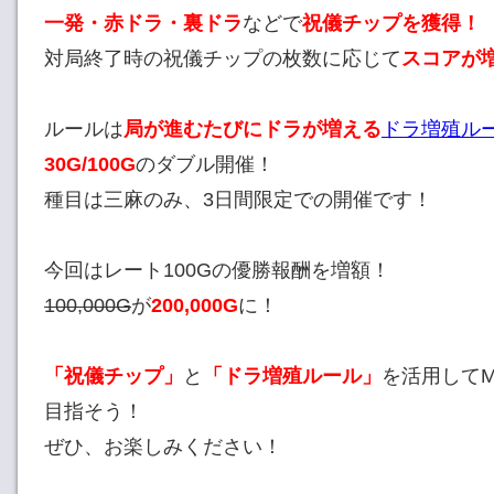
一発・赤ドラ・裏ドラ
などで
祝儀チップを獲得！
対局終了時の祝儀チップの枚数に応じて
スコアが
ルールは
局が進むたびにドラが増える
ドラ増殖ル
30G/100G
のダブル開催！
種目は三麻のみ、3日間限定での開催です！
今回はレート100Gの優勝報酬を増額！
100,000G
が
200,000G
に！
「祝儀チップ」
と
「ドラ増殖ルール」
を活用して
目指そう！
ぜひ、お楽しみください！