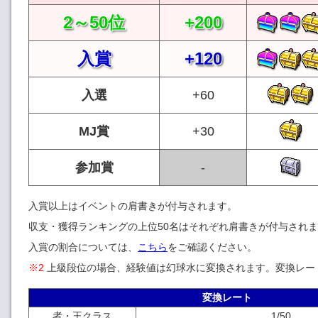
2～50位
+200
入賞
+120
入選
+60
MJ賞
+30
参加賞
入賞以上はイベントの肩書きが付与されます。
収支・獲得ランキングの上位50名はそれぞれ肩書きが付与され
入賞の割合については、
こちら
をご確認ください。
※2
上級段位の場合、経験値は幻球水に変換されます。変換レー
変換レート
者・王クラス
1/50